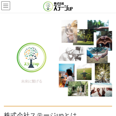
コ
ナ
ン
ビ
テ
ゲ
ン
ー
ツ
シ
へ
ョ
ス
ン
キ
に
ッ
移
プ
動
株式会社ステージupとは